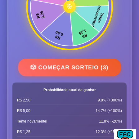
🎯
🎲 COMEÇAR SORTEIO (3)
Probabilidade atual de ganhar
R$ 2,50
9.8% (+300%)
R$ 5,00
14.7% (+100%)
Tente novamente!
11.8% (-20%)
R$ 1,25
12.3% (+150%)