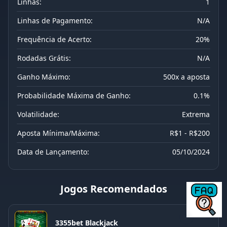
Linhas:
1
Linhas de Pagamento:
N/A
Frequência de Acerto:
20%
Rodadas Grátis:
N/A
Ganho Máximo:
500x a aposta
Probabilidade Máxima de Ganho:
0.1%
Volatilidade:
Extrema
Aposta Mínima/Máxima:
R$1 - R$200
Data de Lançamento:
05/10/2024
Jogos Recomendados
3355bet Blackjack