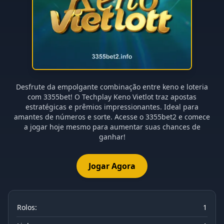
Desfrute da empolgante combinação entre keno e loteria
com 3355bet! O Techplay Keno Vietlot traz apostas
estratégicas e prêmios impressionantes. Ideal para
amantes de números e sorte. Acesse o 3355bet2 e comece
a jogar hoje mesmo para aumentar suas chances de
ganhar!
Jogar Agora
Rolos:
1